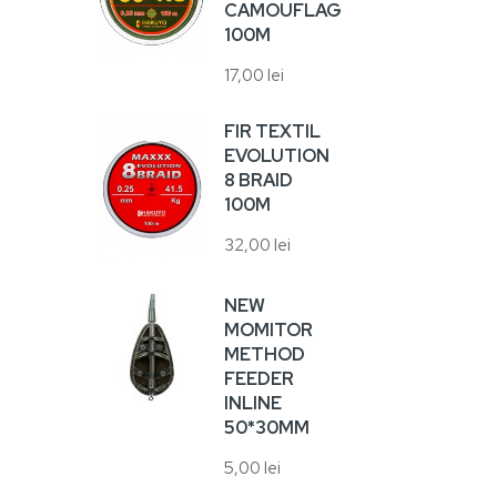
6,00
CAMOUFLAGE
100M
17,00 lei
VA
HA
10
FIR TEXTIL
EVOLUTION
5,00
8 BRAID
100M
VA
32,00 lei
17,0
NEW
MOMITOR
METHOD
FEEDER
SU
INLINE
UN
50*30MM
RA
5,00 lei
38