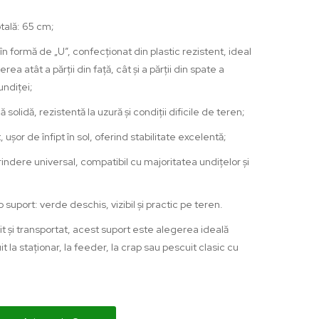
tală: 65 cm;
în formă de „U”, confecționat din plastic rezistent, ideal
rea atât a părții din față, cât și a părții din spate a
undiței;
ă solidă, rezistentă la uzură și condiții dificile de teren;
, ușor de înfipt în sol, oferind stabilitate excelentă;
indere universal, compatibil cu majoritatea undițelor și
 suport: verde deschis, vizibil și practic pe teren.
it și transportat, acest suport este alegerea ideală
t la staționar, la feeder, la crap sau pescuit clasic cu