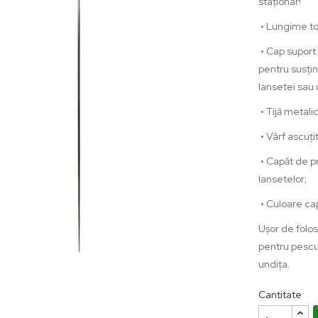
 lei
staționar!
•
Lungime to
RTEJ
•
Cap suport 
KUYO-
pentru susține
BUC/PLIC
lansetei sau 
 lei
•
Tijă metalic
•
Vârf ascuțit
RGA
•
Capăt de pr
0 lei
lansetelor;
•
Culoare cap
Ușor de folos
pentru pescui
PORT
undița.
DITA
BATABIL
Cantitate
CM/48CM