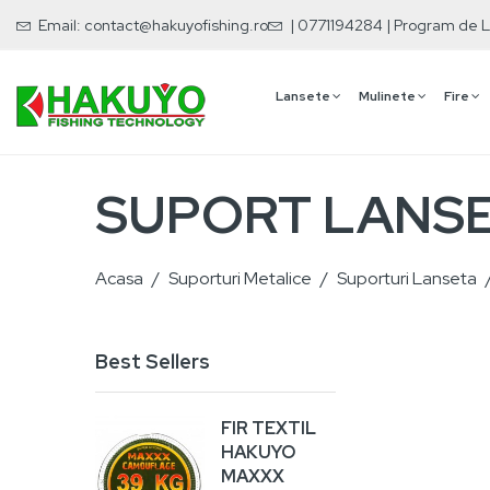
Email:
contact@hakuyofishing.ro
| 0771194284 | Program de L
Lansete
Mulinete
Fire
SUPORT LANSE
Acasa
Suporturi Metalice
Suporturi Lanseta
Best Sellers
FIR TEXTIL
VA
HAKUYO
RA
MAXXX