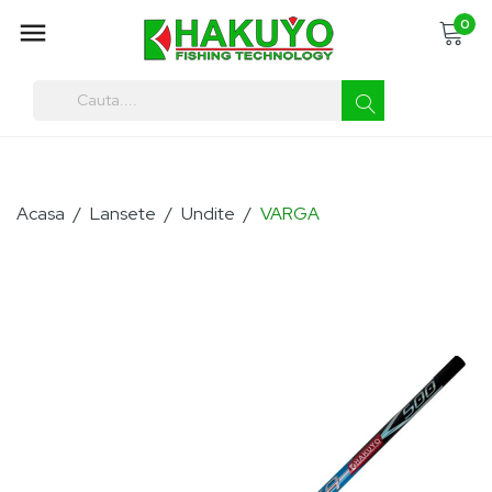
0

You must enter at least three characters
Acasa
Lansete
Undite
VARGA