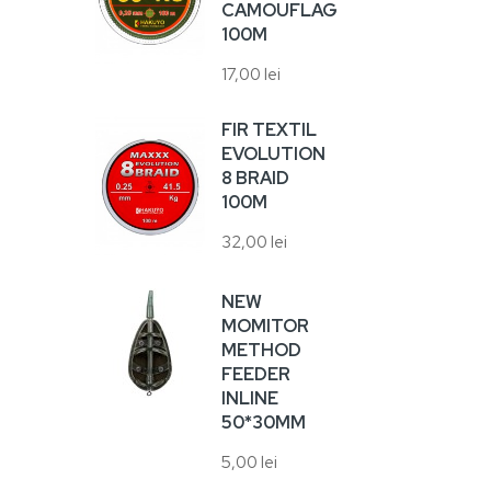
6,00
CAMOUFLAGE
100M
17,00 lei
VA
HA
10
FIR TEXTIL
EVOLUTION
5,00
8 BRAID
100M
VA
32,00 lei
17,0
NEW
MOMITOR
METHOD
FEEDER
SU
INLINE
UN
50*30MM
RA
5,00 lei
38