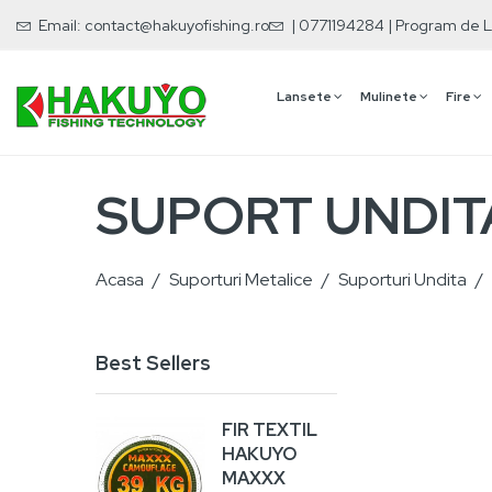
Email:
contact@hakuyofishing.ro
| 0771194284 | Program de L
Lansete
Mulinete
Fire
SUPORT UNDIT
Acasa
Suporturi Metalice
Suporturi Undita
Best Sellers
FIR TEXTIL
VA
HAKUYO
RA
MAXXX