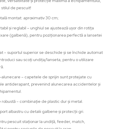
tate, versatilitate și protecție maximă a echipamentului,
stilul de pescuit!
tală montat: aproximativ 30 cm;
abil și reglabil – unghiul se ajustează ușor din rotița
ixare (galbenă), pentru poziționarea perfectă a lansetei
 – suportul superior se deschide și se închide automat
ntroduci sau scoți undița/lanseta, pentru o utilizare
ră.
-alunecare – capetele de sprijin sunt protejate cu
le antiderapant, prevenind alunecarea accidentelor și
hipamentul.
 robustă – combinație de plastic dur și metal.
ort albastru cu detalii galbene și protecții gri.
ntru pescuit staționar la undiță, feeder, match,
t și pentru sesiunile de pescuit la crap.