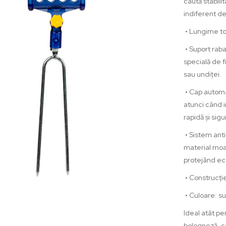
 lei
caută stabili
indiferent de 
•
Lungime to
RTEJ
KUYO-
•
Suport rabat
BUC/PLIC
specială de f
sau undiței.
 lei
•
Cap automat
RGA
atunci când i
rapidă și sigu
0 lei
•
Sistem anti
material moa
protejând ec
•
Construcție
PORT
DITA
•
Culoare: sup
BATABIL
Ideal atât pe
CM/48CM
bologneză, câ