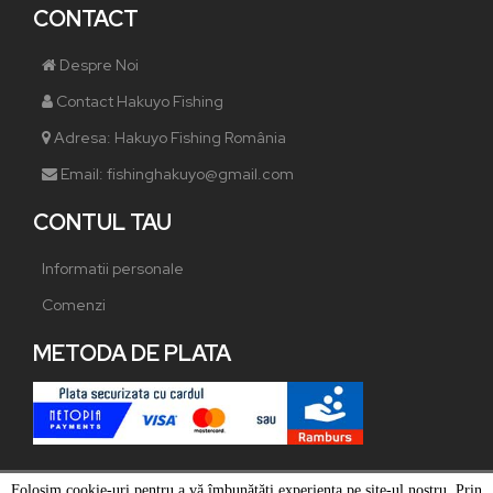
CONTACT
Despre Noi
Contact Hakuyo Fishing
Adresa: Hakuyo Fishing România
Email: fishinghakuyo@gmail.com
CONTUL TAU
Informatii personale
Comenzi
METODA DE PLATA
Folosim cookie-uri pentru a vă îmbunătăți experiența pe site-ul nostru. Prin