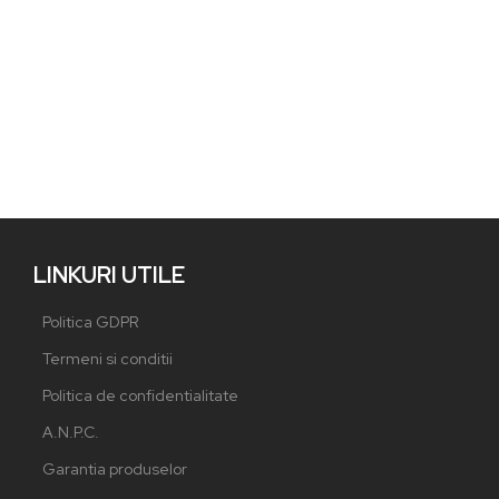
LINKURI UTILE
Politica GDPR
Termeni si conditii
Politica de confidentialitate
A.N.P.C.
Garantia produselor