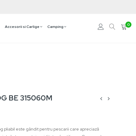
0
Accesorii si Carlige
Camping
OG BE 315060M
 pliabil este gândit pentru pescarii care apreciază