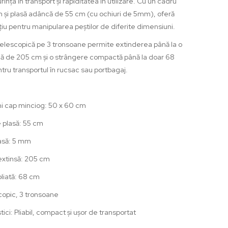
rința în transport și rapiditatea în utilizare. Cu un cadru
și plasă adâncă de 55 cm (cu ochiuri de 5mm), oferă
țiu pentru manipularea peștilor de diferite dimensiuni.
telescopică pe 3 tronsoane permite extinderea până la o
lă de 205 cm și o strângere compactă până la doar 68
tru transportul în rucsac sau portbagaj.
i cap minciog: 50 x 60 cm
plasă: 55 cm
lasă: 5 mm
xtinsă: 205 cm
liată: 68 cm
copic, 3 tronsoane
tici: Pliabil, compact și ușor de transportat