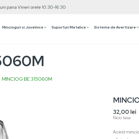
uni pana Vineri orele 10:30-16:30
Mincioguri si Juvelnice
Suporturi Metalice
Sisteme de Avertizare
15060M
MINCIOG BE 315060M
MINCI
32,00 lei
Nicio taxa
RTEJ
PID
Acest minciog