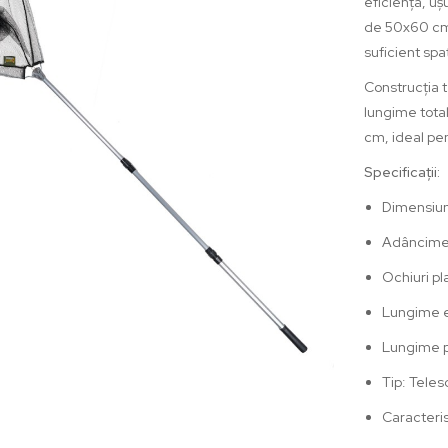
 lei
eficiența, ușu
de 50x60 cm 
suficient spa
RTEJ
Construcția 
KUYO-
lungime tota
BUC/PLIC
cm, ideal pen
 lei
Specificații:
RGA
Dimensiun
0 lei
Adâncime 
Ochiuri p
Lungime e
Lungime p
PORT
Tip: Teles
DITA
BATABIL
Caracteris
CM/48CM