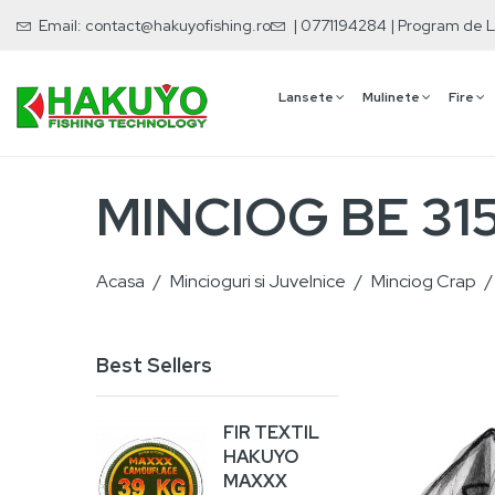
Email:
contact@hakuyofishing.ro
| 0771194284 | Program de L
Lansete
Mulinete
Fire
MINCIOG BE 3
Acasa
Mincioguri si Juvelnice
Minciog Crap
Best Sellers
FIR TEXTIL
VA
HAKUYO
RA
MAXXX