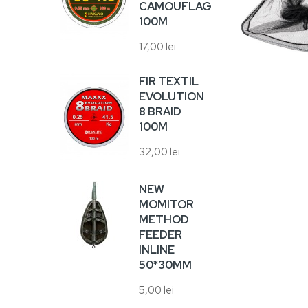
6,00
CAMOUFLAGE
100M
17,00 lei
VA
HA
10
FIR TEXTIL
EVOLUTION
5,00
8 BRAID
100M
VA
32,00 lei
17,0
NEW
MOMITOR
METHOD
FEEDER
SU
INLINE
UN
50*30MM
RA
5,00 lei
38