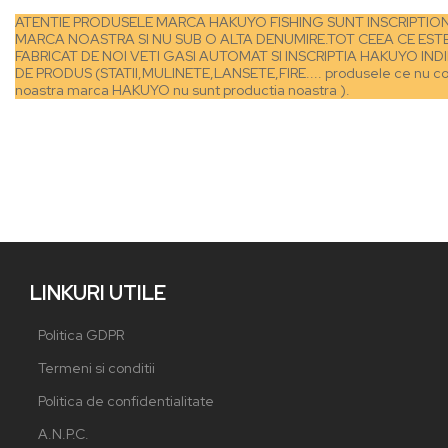
ATENTIE PRODUSELE MARCA HAKUYO FISHING SUNT INSCRIPTIO
MARCA NOASTRA SI NU SUB O ALTA DENUMIRE.TOT CEEA CE EST
F
ABRICAT DE NOI VETI GASI AUTOMAT SI INSCRIPTIA HAKUYO IND
DE PRODUS (STATII,MULINETE,LANSETE,FIRE.... produsele ce nu con
noastra marca HAKUYO nu sunt productia noastra ).
LINKURI UTILE
Politica GDPR
Termeni si conditii
Politica de confidentialitate
A.N.P.C.