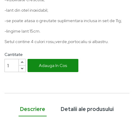
-lant din otel inoxidabil;
-se poate atasa o greutate suplimentara inclusa in set de 11g;
-lingime lant 15cm.
Setul contine 4 culori:rosu,verde,portocaliu si albastru.
Cantitate
Adauga In Cos
Descriere
Detalii ale produsului