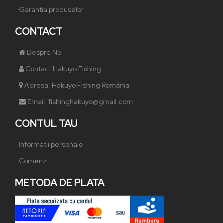
Garantia produselor
CONTACT
Despre Noi
Contact Hakuyo Fishing
Adresa: Hakuyo Fishing România
Email: fishinghakuyo@gmail.com
CONTUL TAU
Informatii personale
Comenzi
METODA DE PLATA