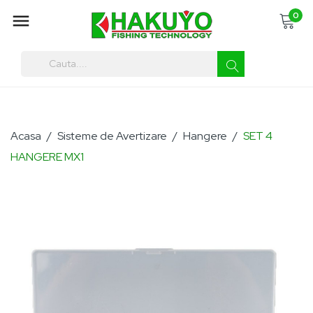
0

You must enter at least three characters
Acasa
Sisteme de Avertizare
Hangere
SET 4
HANGERE MX1