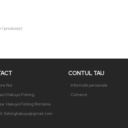
 lei
n 1 produs(e)
TACT
CONTUL TAU
re Noi
Informatii personale
ct Hakuyo Fishing
Comenzi
a: Hakuyo Fishing România
l: fishinghakuyo@gmail.com