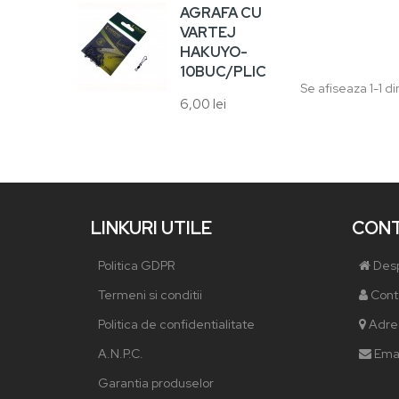
8,00
AGRAFA CU
VARTEJ
HAKUYO-
10BUC/PLIC
Se afiseaza 1-1 di
6,00 lei
LINKURI UTILE
CON
Politica GDPR
Desp
Termeni si conditii
Conta
Politica de confidentialitate
Adres
A.N.P.C.
Emai
Garantia produselor