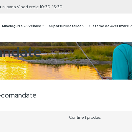
uni pana Vineri orele 10:30-16:30
Mincioguri si Juvelnice
Suporturi Metalice
Sisteme de Avertizare
andate
ecomandate
RTEJ
Contine 1 produs.
PID
 lei