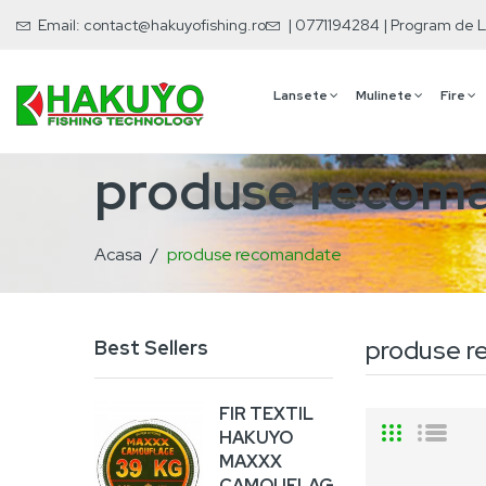
Email:
contact@hakuyofishing.ro
| 0771194284 | Program de L
Lansete
Mulinete
Fire
produse recom
Acasa
produse recomandate
produse r
Best Sellers
FIR TEXTIL
VA
HAKUYO
RA
MAXXX
6,00
CAMOUFLAGE