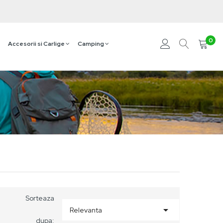
0
Accesorii si Carlige
Camping
Sorteaza

Relevanta
dupa: